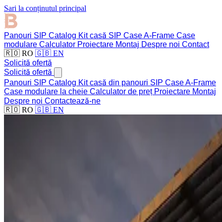
Sari la conținutul principal
Panouri SIP
Catalog
Kit casă SIP
Case A-Frame
Case
modulare
Calculator
Proiectare
Montaj
Despre noi
Contact
🇷🇴 RO
🇬🇧 EN
Solicită ofertă
Solicită ofertă
Panouri SIP
Catalog
Kit casă din panouri SIP
Case A-Frame
Case modulare la cheie
Calculator de preț
Proiectare
Montaj
Despre noi
Contactează-ne
🇷🇴 RO
🇬🇧 EN