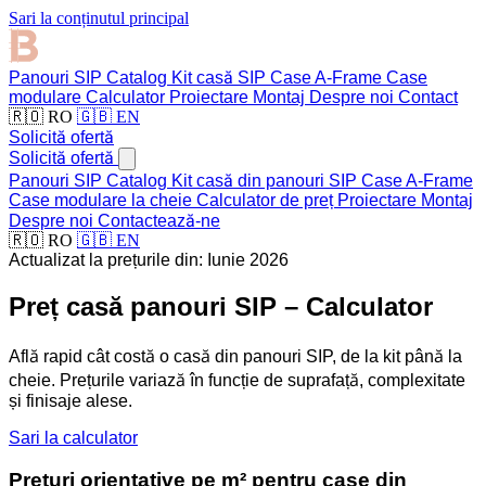
Sari la conținutul principal
Panouri SIP
Catalog
Kit casă SIP
Case A-Frame
Case
modulare
Calculator
Proiectare
Montaj
Despre noi
Contact
🇷🇴 RO
🇬🇧 EN
Solicită ofertă
Solicită ofertă
Panouri SIP
Catalog
Kit casă din panouri SIP
Case A-Frame
Case modulare la cheie
Calculator de preț
Proiectare
Montaj
Despre noi
Contactează-ne
🇷🇴 RO
🇬🇧 EN
Actualizat la prețurile din: Iunie 2026
Preț casă panouri SIP – Calculator
Află rapid cât costă o casă din panouri SIP, de la kit până la
cheie. Prețurile variază în funcție de suprafață, complexitate
și finisaje alese.
Sari la calculator
Prețuri orientative pe m² pentru case din