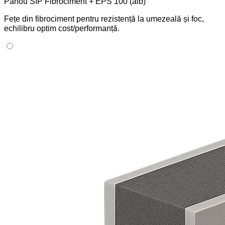
Panou SIP Fibrociment + EPS 100 (alb)
Fețe din fibrociment pentru rezistență la umezeală și foc,
echilibru optim cost/performanță.