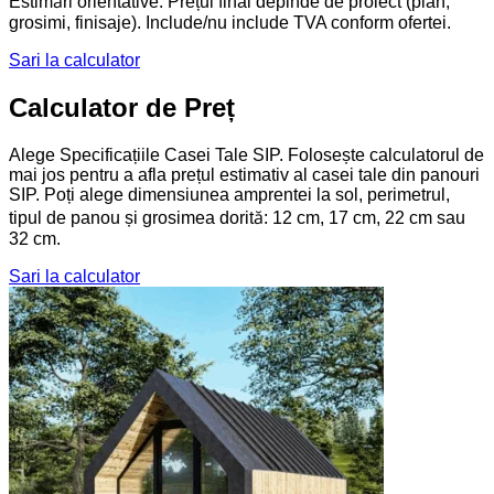
Estimări orientative. Prețul final depinde de proiect (plan,
grosimi, finisaje). Include/nu include TVA conform ofertei.
Sari la calculator
Calculator de Preț
Alege Specificațiile Casei Tale SIP. Folosește calculatorul de
mai jos pentru a afla prețul estimativ al casei tale din panouri
SIP. Poți alege dimensiunea amprentei la sol, perimetrul,
tipul de panou și grosimea dorită: 12 cm, 17 cm, 22 cm sau
32 cm.
Sari la calculator