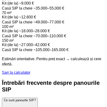
Kit (de la)
~9.000 €
Casă SIP la cheie
~35.000–55.000 €
70 m²
Kit (de la)
~12.600 €
Casă SIP la cheie
~49.000–77.000 €
100 m²
Kit (de la)
~18.000–28.000 €
Casă SIP la cheie
~70.000–110.000 €
150 m²
Kit (de la)
~27.000–42.000 €
Casă SIP la cheie
~105.000–165.000 €
Estimări orientative. Pentru preț exact → calculează și cere
ofertă.
Sari la calculator
Întrebări frecvente despre panourile
SIP
Ce sunt panourile SIP?