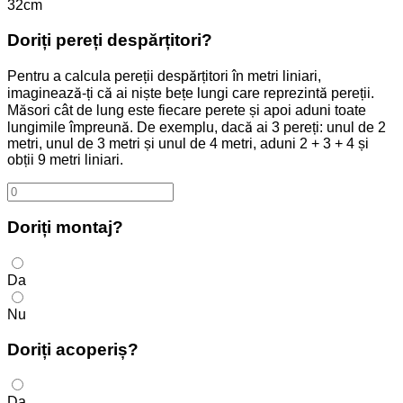
32cm
Doriți pereți despărțitori?
Pentru a calcula pereții despărțitori în metri liniari,
imaginează-ți că ai niște bețe lungi care reprezintă pereții.
Măsori cât de lung este fiecare perete și apoi aduni toate
lungimile împreună. De exemplu, dacă ai 3 pereți: unul de 2
metri, unul de 3 metri și unul de 4 metri, aduni 2 + 3 + 4 și
obții 9 metri liniari.
Doriți montaj?
Da
Nu
Doriți acoperiș?
Da