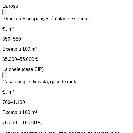
La roșu
Structură + acoperiș + tâmplărie exterioară
€ / m²
350–550
Exemplu 100 m²
35.000–55.000 €
La cheie (case SIP)
Casă complet finisată, gata de mutat
€ / m²
700–1.100
Exemplu 100 m²
70.000–110.000 €