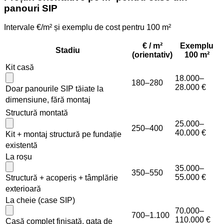
panouri SIP
Intervale €/m² și exemplu de cost pentru 100 m²
€ / m²
Exemplu
Stadiu
(orientativ)
100 m²
Kit casă
18.000–
180–280
28.000 €
Doar panourile SIP tăiate la
dimensiune, fără montaj
Structură montată
25.000–
250–400
40.000 €
Kit + montaj structură pe fundație
existentă
La roșu
35.000–
350–550
55.000 €
Structură + acoperiș + tâmplărie
exterioară
La cheie (case SIP)
70.000–
700–1.100
110.000 €
Casă complet finisată, gata de