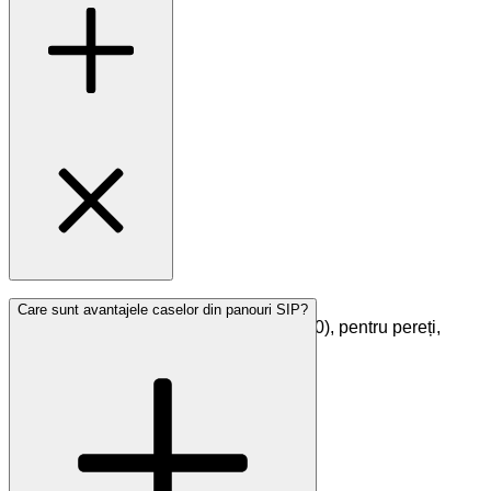
Panouri prefabricate tip sandwich (fețe
Care sunt avantajele caselor din panouri SIP?
OSB3/MgO/Fibrociment + miez EPS 100), pentru pereți,
planșee și acoperiș la case SIP.