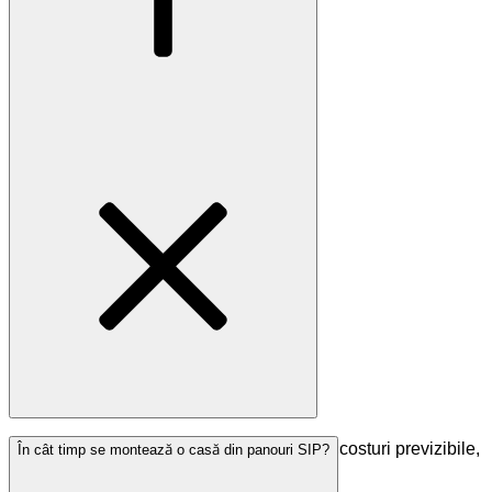
Eficiență energetică ridicată, montaj rapid, costuri previzibile,
În cât timp se montează o casă din panouri SIP?
greutate redusă, șantier curat.