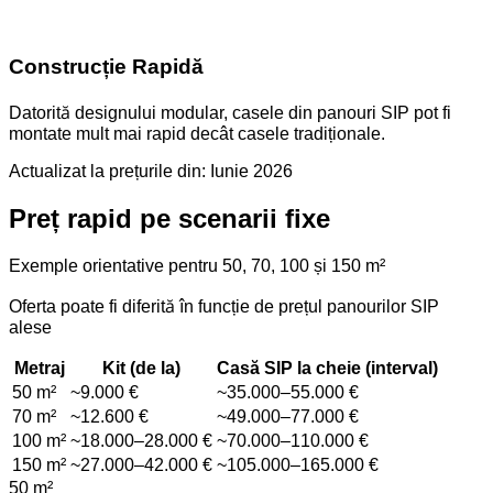
Construcție Rapidă
Datorită designului modular, casele din panouri SIP pot fi
montate mult mai rapid decât casele tradiționale.
Actualizat la prețurile din: Iunie 2026
Preț rapid pe scenarii fixe
Exemple orientative pentru 50, 70, 100 și 150 m²
Oferta poate fi diferită în funcție de
prețul panourilor SIP
alese
Metraj
Kit (de la)
Casă SIP la cheie (interval)
50 m²
~9.000 €
~35.000–55.000 €
70 m²
~12.600 €
~49.000–77.000 €
100 m²
~18.000–28.000 €
~70.000–110.000 €
150 m²
~27.000–42.000 €
~105.000–165.000 €
50 m²