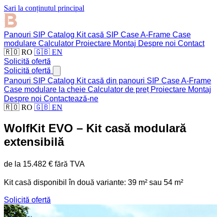
Sari la conținutul principal
Panouri SIP
Catalog
Kit casă SIP
Case A-Frame
Case
modulare
Calculator
Proiectare
Montaj
Despre noi
Contact
🇷🇴 RO
🇬🇧 EN
Solicită ofertă
Solicită ofertă
Panouri SIP
Catalog
Kit casă din panouri SIP
Case A-Frame
Case modulare la cheie
Calculator de preț
Proiectare
Montaj
Despre noi
Contactează-ne
🇷🇴 RO
🇬🇧 EN
WolfKit EVO – Kit casă modulară
extensibilă
de la 15.482 € fără TVA
Kit casă disponibil în două variante: 39 m² sau 54 m²
Solicită ofertă