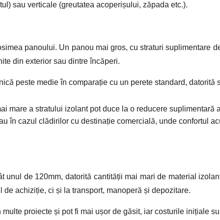
ul) sau verticale (greutatea acoperișului, zăpada etc.).
grosimea panoului. Un panou mai gros, cu straturi suplimentare de
te din exterior sau dintre încăperi.
nică peste medie în comparație cu un perete standard, datorită st
i mare a stratului izolant pot duce la o reducere suplimentară 
u în cazul clădirilor cu destinație comercială, unde confortul ac
unul de 120mm, datorită cantității mai mari de material izolan
 de achiziție, ci și la transport, manoperă și depozitare.
lte proiecte și pot fi mai ușor de găsit, iar costurile inițiale su