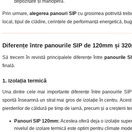
depozitare și manoperă.
Prin urmare,
alegerea panouri SIP
cu grosimea potrivită trebu
local, tipul de clădire, cerințele de performanță energetică, bug
Diferențe între panourile SIP de 120mm și 3
Să trecem în revistă principalele diferențe între
panourile 
finală.
1. Izolația termică
Una dintre cele mai importante diferențe între panourile S
sporită înseamnă un strat mai gros de izolație în centru. Acest
pierderilor de căldură pe timp de iarnă, precum și a creșterii te
Panouri SIP 120mm:
Acestea oferă deja o izolație superi
nivelul de izolare termică este optim pentru climate mode