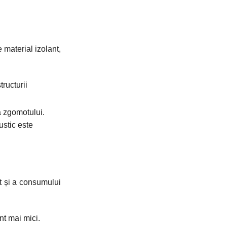
 material izolant,
ructurii
a zgomotului.
ustic este
t și a consumului
nt mai mici.