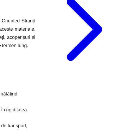
– Oriented Strand
aceste materiale,
ți, acoperișuri și
e termen lung.
unătățind
în rigiditatea
 de transport,