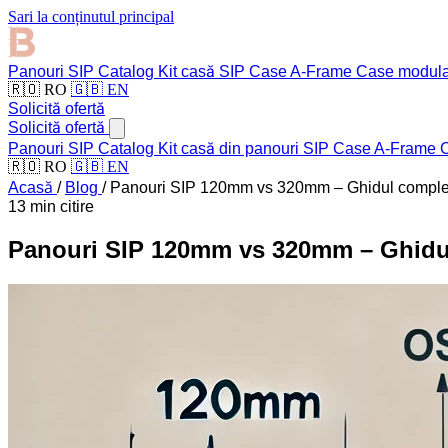
Sari la conținutul principal
Panouri SIP
Catalog
Kit casă SIP
Case A-Frame
Case modul
🇷🇴 RO
🇬🇧 EN
Solicită ofertă
Solicită ofertă
Panouri SIP
Catalog
Kit casă din panouri SIP
Case A-Frame
C
🇷🇴 RO
🇬🇧 EN
Acasă
/
Blog
/
Panouri SIP 120mm vs 320mm – Ghidul complet 
13 min citire
Panouri SIP 120mm vs 320mm – Ghidul