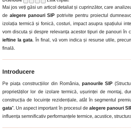
Mai jos veți găsi un articol detaliat și cuprinzător, care analiz
de
alegere panouri SIP
potrivite pentru proiectul dumneavo
izolația termică și fonică, costuri, impact asupra spațiului i
vom discuta și despre relevanța acestor tipuri de panouri în c
ieftine la gata
. În final, vă vom indica și resurse utile, prec
finală.
Introducere
Pe piața construcțiilor din România,
panourile SIP
(Structu
proprietăților lor de izolare termică, ușurinței de montaj, du
construcția de locuințe rezidențiale, atât în segmentul premi
gata
”. Un aspect important în procesul de
alegere panouri SI
influența semnificativ performanțele termice, acustice, structurale 