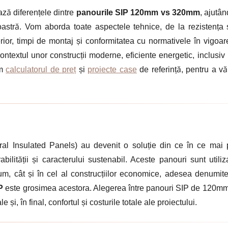
ează diferențele dintre
panourile SIP 120mm vs 320mm
, ajutâ
astră. Vom aborda toate aspectele tehnice, de la rezistența s
nterior, timpi de montaj și conformitatea cu normativele în vig
ontextul unor construcții moderne, eficiente energetic, inclusiv
um
calculatorul de preț
și
proiecte case
de referință, pentru a vă
ral Insulated Panels) au devenit o soluție din ce în ce mai 
rabilității și caracterului sustenabil. Aceste panouri sunt util
um, cât și în cel al construcțiilor economice, adesea denumite
P
este grosimea acestora. Alegerea între panouri SIP de 120m
și, în final, confortul și costurile totale ale proiectului.