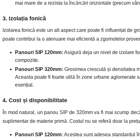
mai mare de a rezista la încărcări orizontale (precum vânt
3. Izolația fonică
Izolarea fonică este un alt aspect care poate fi influențat de 
poate contribui la o atenuare mai eficientă a zgomotelor proveni
Panouri SIP 120mm:
Asigură deja un nivel de izolare fo
compozite.
Panouri SIP 320mm:
Grosimea crescută și densitatea ma
Aceasta poate fi foarte utilă în zone urbane aglomerate sa
esențial.
4. Cost și disponibilitate
În mod natural, un panou SIP de 320mm va fi mai scump decât 
suplimentar de materie primă. Costul nu se referă doar la prețul
Panouri SIP 120mm:
Acestea sunt adesea standardul în mu