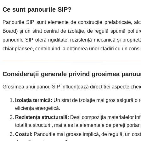
Ce sunt panourile SIP?
Panourile SIP sunt elemente de construcție prefabricate, al
Board) și un strat central de izolație, de regulă spumă poliu
panourile SIP oferă rigiditate, rezistență mecanică și proprietă
chiar planșee, contribuind la obținerea unor clădiri cu un cons
Considerații generale privind grosimea panour
Grosimea unui panou SIP influențează direct trei aspecte chei
Izolația termică:
Un strat de izolație mai gros asigură o 
eficiența energetică.
Rezistența structurală:
Deși compoziția materialelor infl
totală a structurii, mai ales la elementele de pereți portanț
Costul:
Panourile mai groase implică, de regulă, un cost 