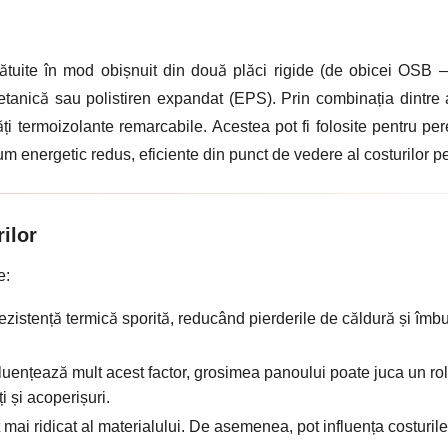
cătuite în mod obișnuit din două plăci rigide (de obicei OSB 
retanică sau polistiren expandat (EPS). Prin combinația dintre 
ți termoizolante remarcabile. Acestea pot fi folosite pentru pere
um energetic redus, eficiente din punct de vedere al costurilor p
ilor
e:
rezistență termică sporită, reducând pierderile de căldură și îmb
uențează mult acest factor, grosimea panoului poate juca un rol 
i și acoperișuri.
mai ridicat al materialului. De asemenea, pot influența costurile