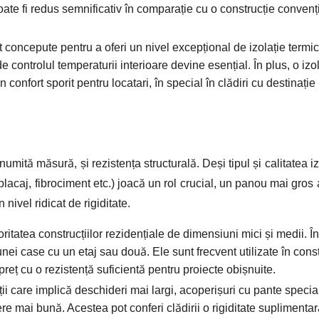
te fi redus semnificativ în comparație cu o construcție convenți
oncepute pentru a oferi un nivel excepțional de izolație termică
de controlul temperaturii interioare devine esențial. În plus, o izo
confort sporit pentru locatari, în special în clădiri cu destinație
umită măsură, și rezistența structurală. Deși tipul și calitatea iz
lacaj, fibrociment etc.) joacă un rol crucial, un panou mai gros 
nivel ridicat de rigiditate.
tatea construcțiilor rezidențiale de dimensiuni mici și medii. Î
i case cu un etaj sau două. Ele sunt frecvent utilizate în cons
reț cu o rezistență suficientă pentru proiecte obișnuite.
ii care implică deschideri mai largi, acoperișuri cu pante speci
e mai bună. Acestea pot conferi clădirii o rigiditate suplimentar