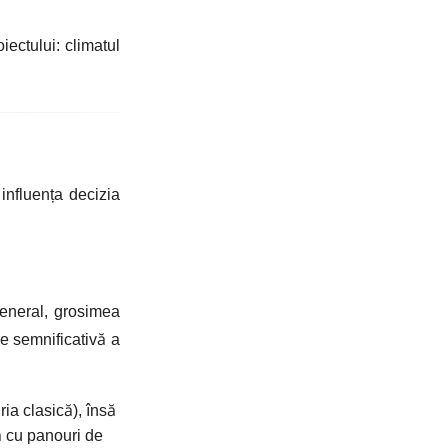
iectului: climatul
influența decizia
eneral, grosimea
re semnificativă a
ria clasică), însă
ă cu panouri de