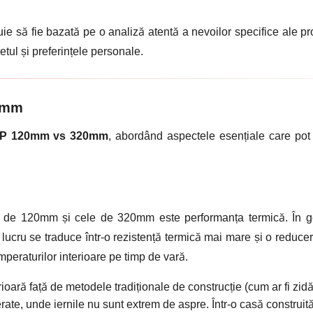
ie să fie bazată pe o analiză atentă a nevoilor specifice ale pro
etul și preferințele personale.
20mm
SIP 120mm vs 320mm
, abordând aspectele esențiale care pot 
IP de 120mm și cele de 320mm este performanța termică. În g
 lucru se traduce într-o rezistență termică mai mare și o reduce
mperaturilor interioare pe timp de vară.
oară față de metodele tradiționale de construcție (cum ar fi zidă
rate, unde iernile nu sunt extrem de aspre. Într-o casă construit