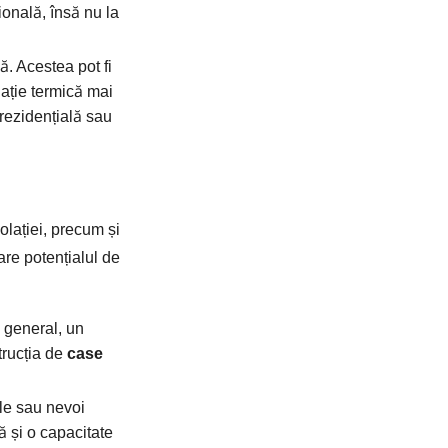
onală, însă nu la
. Acestea pot fi
lație termică mai
 rezidențială sau
olației, precum și
are potențialul de
n general, un
trucția de
case
ale sau nevoi
ă și o capacitate