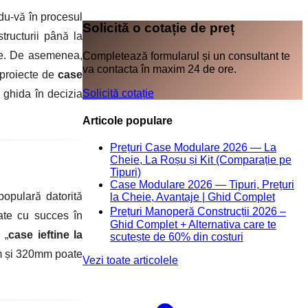
ndu-vă în procesul
Solicită o cotație de preț
tructurii până la
oare. De asemenea,
Completează formularul și un consultant te
va contacta în maxim 24 de ore.
 proiecte de
case
Solicită cotație
 ghida în decizia
Articole populare
Prețuri Case Modulare 2026 — La
Cheie, La Roșu și Kit (Comparație pe
Tipuri)
Case Modulare 2026 — Tipuri, Prețuri
populară datorită
la Cheie, Avantaje | Ghid Complet
Prețuri Manoperă Construcții 2026 –
izate cu succes în
Ghid Complet + Alternativa care te
 „
case ieftine la
scutește de 60% din costuri
m și 320mm poate
Vezi toate articolele