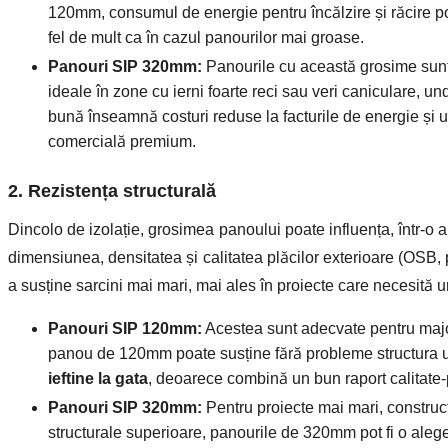
120mm, consumul de energie pentru încălzire și răcire poa
fel de mult ca în cazul panourilor mai groase.
Panouri SIP 320mm:
Panourile cu această grosime sunt c
ideale în zone cu ierni foarte reci sau veri caniculare, un
bună înseamnă costuri reduse la facturile de energie și un 
comercială premium.
2. Rezistența structurală
Dincolo de izolație, grosimea panoului poate influența, într-o an
dimensiunea, densitatea și calitatea plăcilor exterioare (OSB, p
a susține sarcini mai mari, mai ales în proiecte care necesită un 
Panouri SIP 120mm:
Acestea sunt adecvate pentru majori
panou de 120mm poate susține fără probleme structura une
ieftine la gata
, deoarece combină un bun raport calitate-p
Panouri SIP 320mm:
Pentru proiecte mai mari, construcț
structurale superioare, panourile de 320mm pot fi o aleger